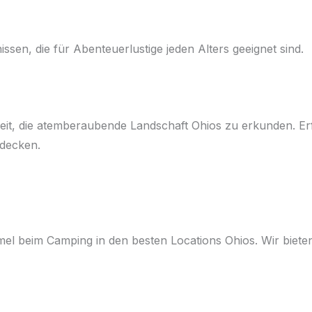
Zuhause
Über
Angebot
sen, die für Abenteuerlustige jeden Alters geeignet sind.
it, die atemberaubende Landschaft Ohios zu erkunden. Erf
tdecken.
l beim Camping in den besten Locations Ohios. Wir bieten 