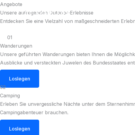
Zum
Angebote
ohiooutdoors
Inhalt
Unsere aufregenden Outdoor-Erlebnisse
springen
Entdecken Sie eine Vielzahl von maßgeschneiderten Erlebnis
01
Wanderungen
Unsere geführten Wanderungen bieten Ihnen die Möglichke
Ausblicke und versteckten Juwelen des Bundesstaates en
Loslegen
02
Camping
Erleben Sie unvergessliche Nächte unter dem Sternenhimme
Campingabenteuer brauchen.
Loslegen