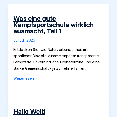
Was eine gute
Kampfsportschule wirklich
ausmacht, Teil 1
30. Juli 2026
Entdecken Sie, wie Naturverbundenheit mit
sportlicher Disziplin zusammenpasst: transparente
Lernpfade, unverbindliche Probetermine und eine
starke Gemeinschaft – jetzt mehr erfahren.
Was
Weiterlesen »
eine
gute
Kampfsportschule
wirklich
ausmacht,
Hallo Welt!
Teil